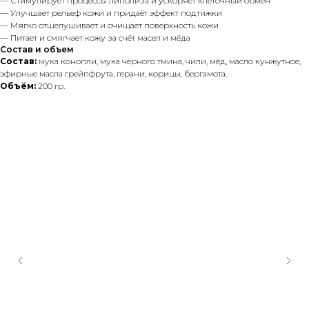
— Стимулирует процессы липолиза и ускоряет клеточный обмен
— Улучшает рельеф кожи и придаёт эффект подтяжки
— Мягко отшелушивает и очищает поверхность кожи
— Питает и смягчает кожу за счёт масел и мёда
Состав и объем
Состав:
мука конопли, мука чёрного тмина, чили, мёд, масло кунжутное,
эфирные масла грейпфрута, герани, корицы, бергамота.
Объём:
200 гр.