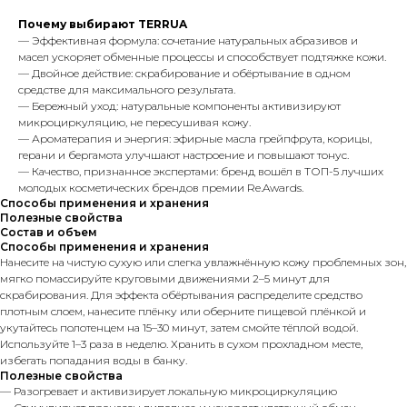
Почему выбирают TERRUA
— Эффективная формула: сочетание натуральных абразивов и
масел ускоряет обменные процессы и способствует подтяжке кожи.
— Двойное действие: скрабирование и обёртывание в одном
средстве для максимального результата.
— Бережный уход: натуральные компоненты активизируют
микроциркуляцию, не пересушивая кожу.
— Ароматерапия и энергия: эфирные масла грейпфрута, корицы,
герани и бергамота улучшают настроение и повышают тонус.
— Качество, признанное экспертами: бренд вошёл в ТОП-5 лучших
молодых косметических брендов премии Re.Awards.
Способы применения и хранения
Полезные свойства
Состав и объем
Способы применения и хранения
Нанесите на чистую сухую или слегка увлажнённую кожу проблемных зон,
мягко помассируйте круговыми движениями 2–5 минут для
скрабирования. Для эффекта обёртывания распределите средство
плотным слоем, нанесите плёнку или оберните пищевой плёнкой и
укутайтесь полотенцем на 15–30 минут, затем смойте тёплой водой.
Используйте 1–3 раза в неделю. Хранить в сухом прохладном месте,
избегать попадания воды в банку.
Полезные свойства
— Разогревает и активизирует локальную микроциркуляцию