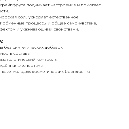
 грейпфрута поднимает настроение и помогает
сти.
морская соль ускоряет естественное
т обменные процессы и общее самочувствие,
ффектом и ухаживающими свойствами.
A:
ы без синтетических добавок
ность состава
рматологический контроль
ждённая экспертами
лучших молодых косметических брендов по