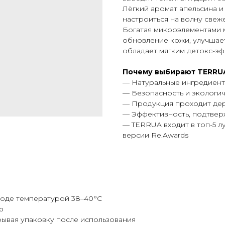
Лёгкий аромат апельсина и
настроиться на волну свеже
Богатая микроэлементами 
обновление кожи, улучшае
обладает мягким детокс-э
Почему выбирают TERRU
— Натуральные ингредиент
— Безопасность и экологич
— Продукция проходит де
— Эффективность, подтвер
— TERRUA входит в топ-5 
версии Re.Awards
воде температурой 38–40°C
ю
рывая упаковку после использования