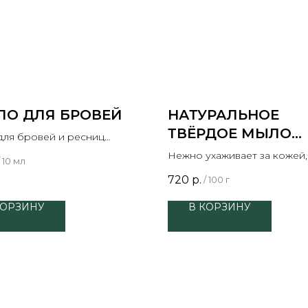
ЛО ДЛЯ БРОВЕЙ
НАТУРАЛЬНОЕ
ТВЁРДОЕ МЫЛО
для бровей и ресниц
ЛАВАНДА И БЕЛА
ирующее рост
Нежно ухаживает за кожей,
10 мл
ГЛИНА
помогает расслабиться, де
720
р.
/
100 г
кожу более гладкой.
КОРЗИНУ
В КОРЗИНУ