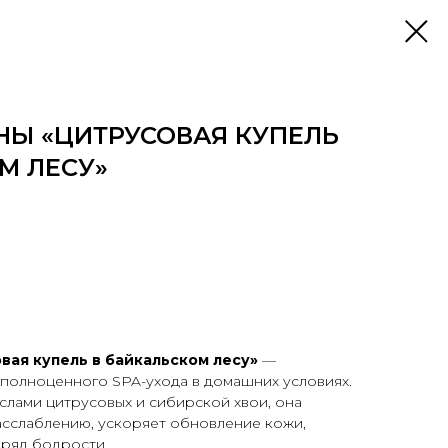
НЫ «ЦИТРУСОВАЯ КУПЕЛЬ
М ЛЕСУ»
вая купель в байкальском лесу»
—
 полноценного SPA-ухода в домашних условиях.
лами цитрусовых и сибирской хвои, она
асслаблению, ускоряет обновление кожи,
аряд бодрости.