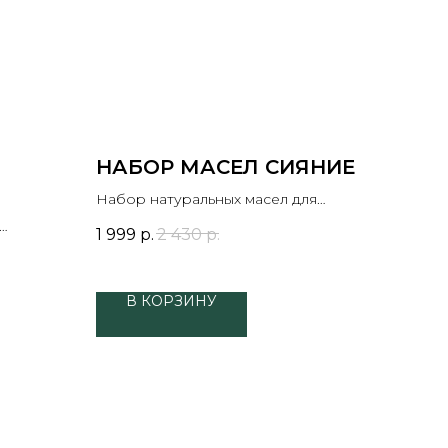
НАБОР МАСЕЛ СИЯНИЕ
Набор натуральных масел для
Я
лица, тела и волос – увлажнение,
1 999
р.
2 430
р.
питание, защита
лает
В КОРЗИНУ