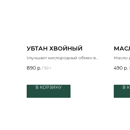
УБТАН ХВОЙНЫЙ
МАС
Улучшает кислородный обмен в
Масло 
клетках, имеет выраженный
стимул
890
р.
490
р.
/
50 г
/
антиэйдж эффект
В КОРЗИНУ
В 