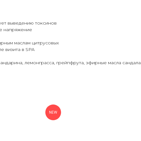
ует выведению токсинов
е напряжение
ирным маслам цитрусовых
е визита в SPA
мандарина, лемонграсса, грейпфрута, эфирные масла сандала
NEW