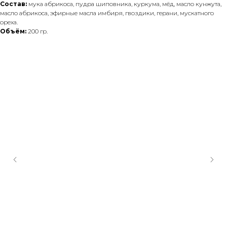
Состав:
мука абрикоса, пудра шиповника, куркума, мёд, масло кунжута,
масло абрикоса, эфирные масла имбиря, гвоздики, герани, мускатного
ореха.
Объём:
200 гр.