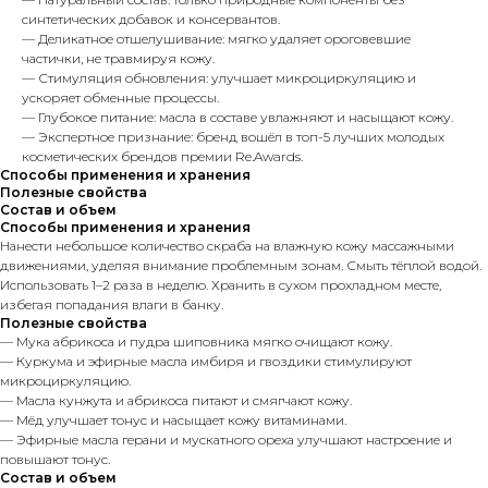
синтетических добавок и консервантов.
— Деликатное отшелушивание: мягко удаляет ороговевшие
частички, не травмируя кожу.
— Стимуляция обновления: улучшает микроциркуляцию и
ускоряет обменные процессы.
— Глубокое питание: масла в составе увлажняют и насыщают кожу.
— Экспертное признание: бренд вошёл в топ-5 лучших молодых
косметических брендов премии Re.Awards.
Способы применения и хранения
Полезные свойства
Состав и объем
Способы применения и хранения
Нанести небольшое количество скраба на влажную кожу массажными
движениями, уделяя внимание проблемным зонам. Смыть тёплой водой.
Использовать 1–2 раза в неделю. Хранить в сухом прохладном месте,
избегая попадания влаги в банку.
Полезные свойства
— Мука абрикоса и пудра шиповника мягко очищают кожу.
— Куркума и эфирные масла имбиря и гвоздики стимулируют
микроциркуляцию.
— Масла кунжута и абрикоса питают и смягчают кожу.
— Мёд улучшает тонус и насыщает кожу витаминами.
— Эфирные масла герани и мускатного ореха улучшают настроение и
повышают тонус.
Состав и объем