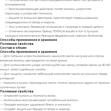
консервантов.
— Восстанавливающее действие: питает волосы, укрепляет
структуру и устраняет ломкость.
— Защита от внешних факторов: препятствует пересушиванию,
повреждениям от ветра и мороза.
— Эко-упаковка: бережное отношение к природе в каждой детали.
— Отмечено экспертами: бренд TERRUA вошёл в топ-5 лучших
молодых косметических брендов федеральной премии Re.Awards.
Способы применения и хранения
Полезные свойства
Состав и объем
Способы применения и хранения
— Для питания и восстановления: наносите масло на сухие или слегка
влажные волосы, распределяя по всей длине.
— Для интенсивного ухода: используйте как маску, оставив масло на 30–60
минут, затем тщательно смойте.
— Для защиты: нанесите небольшое количество масла на кончики перед
укладкой.
— Хранить в сухом, прохладном месте, плотно закрытым, вдали от прямых
солнечных лучей.
Полезные свойства
— Устраняет сухость и ломкость волос.
— Интенсивно восстанавливает ослабленные волосы.
— Придаёт волосам здоровый блеск и мягкость.
— Создаёт защитный барьер от ветра и мороза.