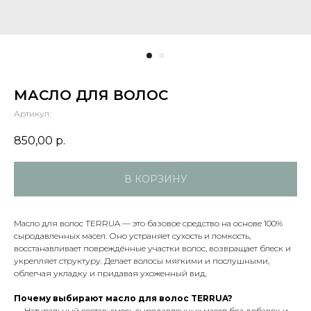
МАСЛО ДЛЯ ВОЛОС
Артикул:
850,00
р.
В КОРЗИНУ
Масло для волос TERRUA — это базовое средство на основе 100%
сыродавленных масел. Оно устраняет сухость и ломкость,
восстанавливает повреждённые участки волос, возвращает блеск и
укрепляет структуру. Делает волосы мягкими и послушными,
облегчая укладку и придавая ухоженный вид.
Почему выбирают масло для волос TERRUA?
— Натуральный состав: смесь сыродавленных масел без добавок и