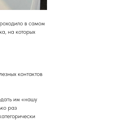
роходило в самом
жа, на которых
лезных контактов
одать им «нашу
ько раз
 категорически