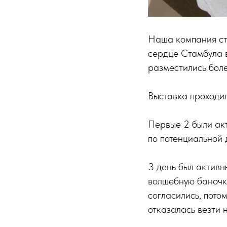
Наша компания ст
сердце Стамбула в
разместились бол
Выставка проходил
Первые 2 были акт
по потенциальной 
3 день был активн
волшебную баночку
согласились, пото
отказалась везти 